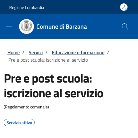
Salta al contenuto principale
Skip to footer content
Regione Lombardia
Comune di Barzana
Briciole di pane
Home
/
Servizi
/
Educazione e formazione
/
Pre e post scuola: iscrizione al servizio
Pre e post scuola:
iscrizione al servizio
(Regolamento comunale)
Servizio attivo