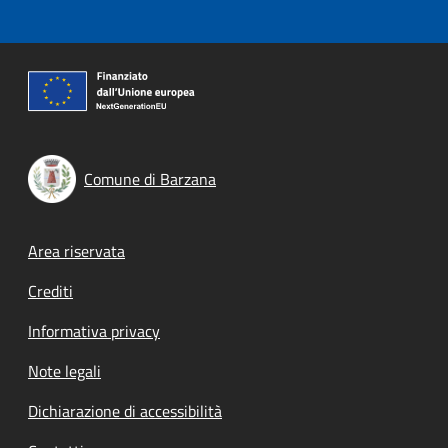
Comune di Barzana
Footer menu
Area riservata
Crediti
Informativa privacy
Note legali
Dichiarazione di accessibilità