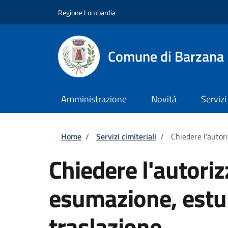
Salta al contenuto principale
Skip to footer content
Regione Lombardia
Comune di Barzana
Amministrazione
Novità
Servizi
Briciole di pane
Home
/
Servizi cimiteriali
/
Chiedere l'autor
Chiedere l'autoriz
esumazione, estu
traslazione