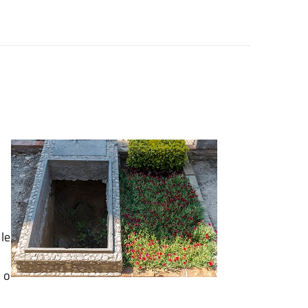
 le
)
o