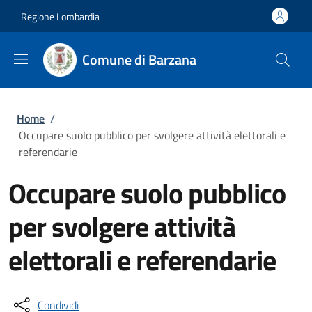
Salta al contenuto principale
Skip to footer content
Regione Lombardia
Comune di Barzana
Briciole di pane
Home
/
Occupare suolo pubblico per svolgere attività elettorali e
referendarie
Occupare suolo pubblico
per svolgere attività
elettorali e referendarie
Condividi