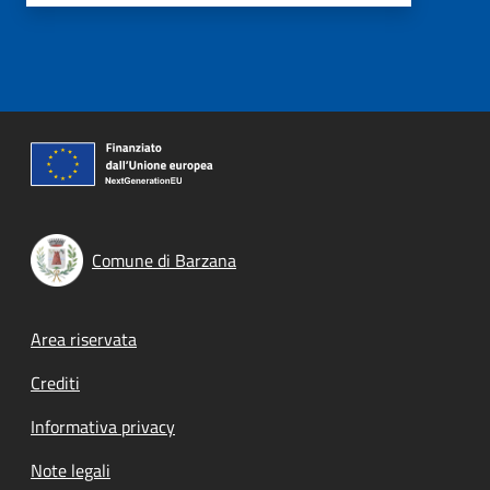
Comune di Barzana
Footer menu
Area riservata
Crediti
Informativa privacy
Note legali