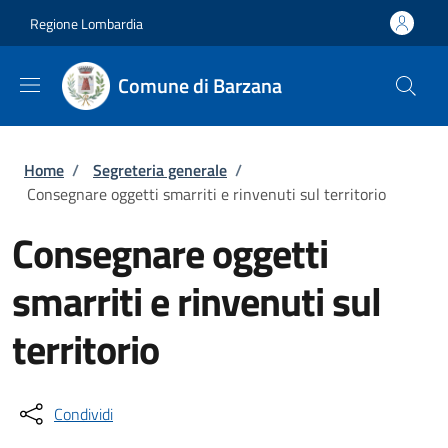
Salta al contenuto principale
Skip to footer content
Regione Lombardia
Comune di Barzana
Briciole di pane
Home
/
Segreteria generale
/
Consegnare oggetti smarriti e rinvenuti sul territorio
Consegnare oggetti
smarriti e rinvenuti sul
territorio
Condividi