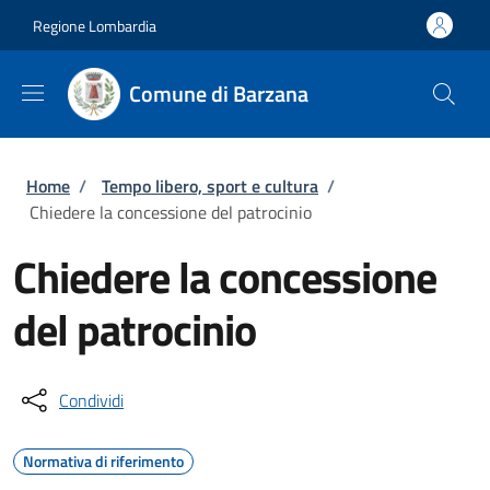
Salta al contenuto principale
Skip to footer content
Regione Lombardia
Comune di Barzana
Briciole di pane
Home
/
Tempo libero, sport e cultura
/
Chiedere la concessione del patrocinio
Chiedere la concessione
del patrocinio
Condividi
Normativa di riferimento