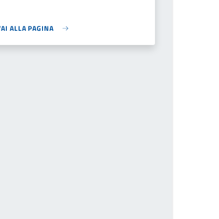
VAI ALLA PAGINA
il numero della pagina a cui andare