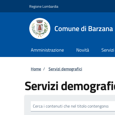
Salta al contenuto principale
Skip to footer content
Regione Lombardia
Comune di Barzana
Amministrazione
Novità
Servizi
Briciole di pane
Home
/
Servizi demografici
Servizi demografi
Cerca i contenuti che nel titolo contengono: