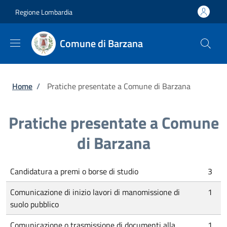
Salta al contenuto principale
Skip to footer content
Regione Lombardia
Comune di Barzana
Briciole di pane
Home
/
Pratiche presentate a Comune di Barzana
Pratiche presentate a Comune
di Barzana
Candidatura a premi o borse di studio
3
Comunicazione di inizio lavori di manomissione di
1
suolo pubblico
Comunicazione o trasmissione di documenti alla
1