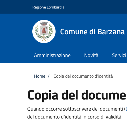
Salta al contenuto principale
Skip to footer content
Regione Lombardia
Comune di Barzana
Amministrazione
Novità
Servizi
Briciole di pane
Home
/
Copia del documento d'identità
Copia del documen
Quando occorre sottoscrivere dei documenti (
del documento d'identità in corso di validità.