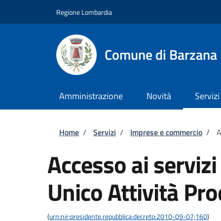
Salta al contenuto principale
Skip to footer content
Regione Lombardia
Comune di Barzana
Amministrazione
Novità
Servizi
Briciole di pane
Home
/
Servizi
/
Imprese e commercio
/
A
Accesso ai servizi
Unico Attività Pro
(
urn:nir:presidente.repubblica:decreto:2010-09-07;160
)