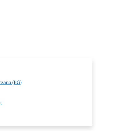
rzana (BG)
t