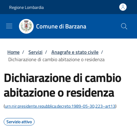
Salta al contenuto principale
Skip to footer content
Regione Lombardia
Comune di Barzana
Briciole di pane
Home
/
Servizi
/
Anagrafe e stato civile
/
Dichiarazione di cambio abitazione o residenza
Dichiarazione di cambio
abitazione o residenza
(
urn:nir:presidente.repubblica:decreto:1989-05-30;223~art13
)
Servizio attivo