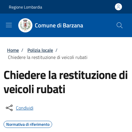
Salta al contenuto principale
Skip to footer content
Regione Lombardia
Comune di Barzana
Briciole di pane
Home
/
Polizia locale
/
Chiedere la restituzione di veicoli rubati
Chiedere la restituzione di
veicoli rubati
Condividi
Normativa di riferimento