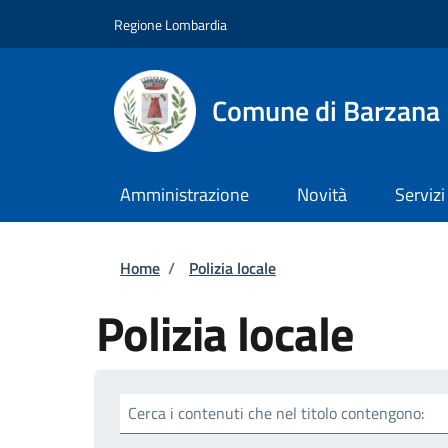
Salta al contenuto principale
Skip to footer content
Regione Lombardia
Comune di Barzana
Amministrazione
Novità
Servizi
Briciole di pane
Home
/
Polizia locale
Polizia locale
Cerca i contenuti che nel titolo contengono: