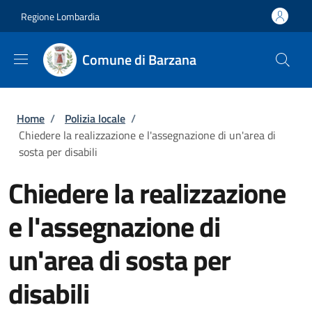
Salta al contenuto principale
Skip to footer content
Regione Lombardia
Comune di Barzana
Briciole di pane
Home
/
Polizia locale
/
Chiedere la realizzazione e l'assegnazione di un'area di
sosta per disabili
Chiedere la realizzazione
e l'assegnazione di
un'area di sosta per
disabili