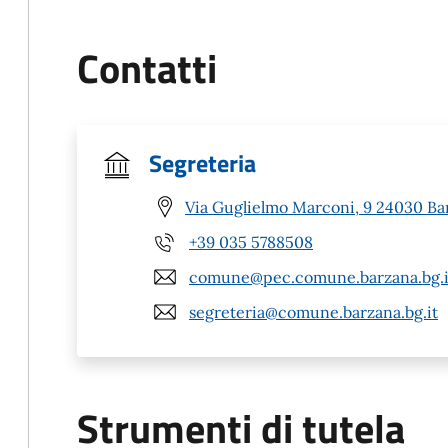
Contatti
Segreteria
Via Guglielmo Marconi, 9 24030 Ba
+39 035 5788508
comune@pec.comune.barzana.bg.i
segreteria@comune.barzana.bg.it
Strumenti di tutela