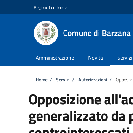
Salta al contenuto principale
Skip to footer content
Regione Lombardia
Comune di Barzana
Amministrazione
Novità
Servizi
Briciole di pane
Home
/
Servizi
/
Autorizzazioni
/
Opposizi
Opposizione all'a
generalizzato da p
controinteressati