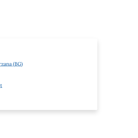
rzana (BG)
t