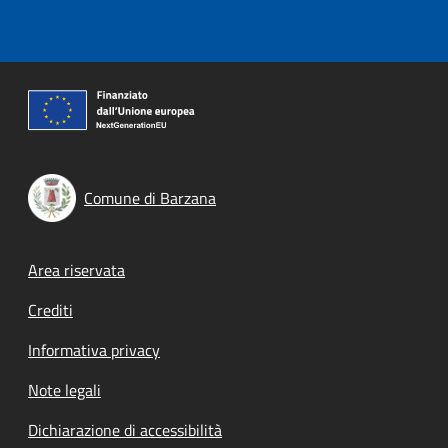
Comune di Barzana
Footer menu
Area riservata
Crediti
Informativa privacy
Note legali
Dichiarazione di accessibilità