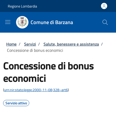
Salta al contenuto principale
Skip to footer content
Regione Lombardia
Comune di Barzana
Briciole di pane
Home
/
Servizi
/
Salute, benessere e assistenza
/
Concessione di bonus economici
Concessione di bonus
economici
(
urn:nir:stato:legge:2000-11-08;328~art6
)
Servizio attivo