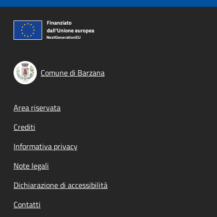
Comune di Barzana
Footer menu
Area riservata
Crediti
Informativa privacy
Note legali
Dichiarazione di accessibilità
Contatti