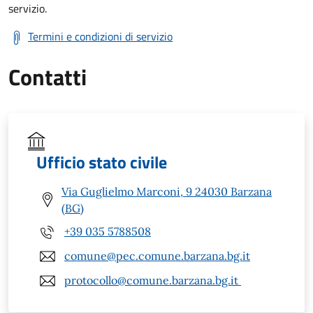
servizio.
Termini e condizioni di servizio
Contatti
Ufficio stato civile
Via Guglielmo Marconi, 9 24030 Barzana
(BG)
+39 035 5788508
comune@pec.comune.barzana.bg.it
protocollo@comune.barzana.bg.it