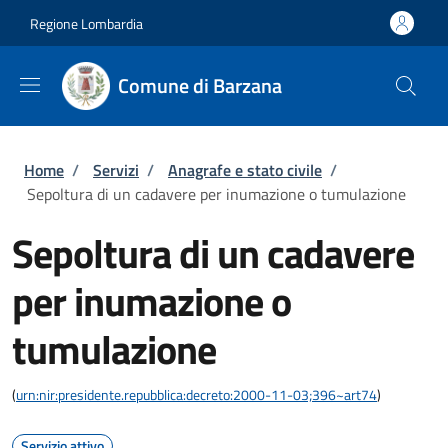
Salta al contenuto principale
Skip to footer content
Regione Lombardia
Comune di Barzana
Briciole di pane
Home
/
Servizi
/
Anagrafe e stato civile
/
Sepoltura di un cadavere per inumazione o tumulazione
Sepoltura di un cadavere
per inumazione o
tumulazione
(
urn:nir:presidente.repubblica:decreto:2000-11-03;396~art74
)
Servizio attivo