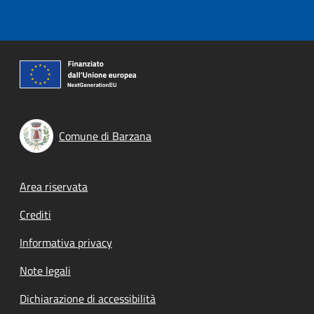
Comune di Barzana
Footer menu
Area riservata
Crediti
Informativa privacy
Note legali
Dichiarazione di accessibilità