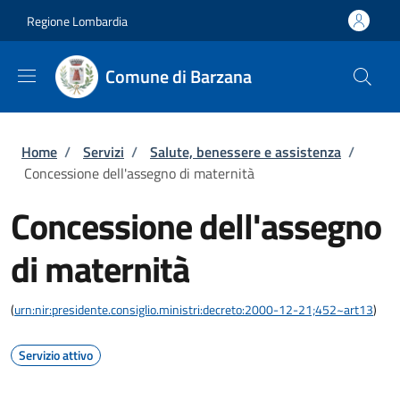
Salta al contenuto principale
Skip to footer content
Regione Lombardia
Comune di Barzana
Briciole di pane
Home
/
Servizi
/
Salute, benessere e assistenza
/
Concessione dell'assegno di maternità
Concessione dell'assegno
di maternità
(
urn:nir:presidente.consiglio.ministri:decreto:2000-12-21;452~art13
)
Servizio attivo