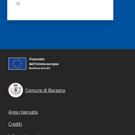
Valuta 1 stelle su 5
Comune di Barzana
Footer menu
Area riservata
Crediti