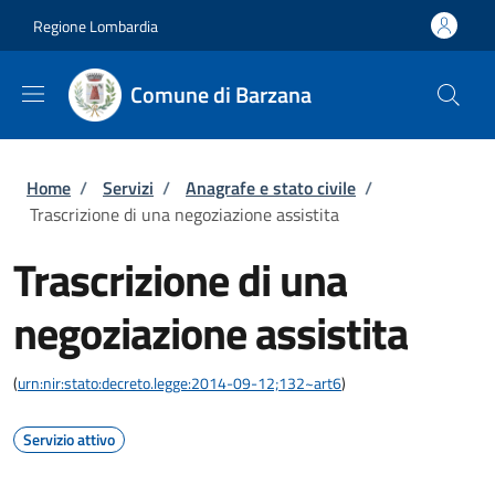
Salta al contenuto principale
Skip to footer content
Regione Lombardia
Comune di Barzana
Briciole di pane
Home
/
Servizi
/
Anagrafe e stato civile
/
Trascrizione di una negoziazione assistita
Trascrizione di una
negoziazione assistita
(
urn:nir:stato:decreto.legge:2014-09-12;132~art6
)
Servizio attivo