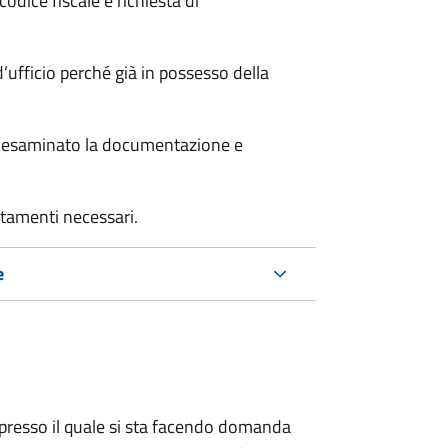
odice fiscale e richiesta di
’ufficio perché già in possesso della
er esaminato la documentazione e
rtamenti necessari.
e
presso il quale si sta facendo domanda