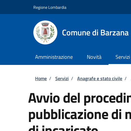
Salta al contenuto principale
Skip to footer content
Regione Lombardia
Comune di Barzana
Amministrazione
Novità
Servizi
Briciole di pane
Home
/
Servizi
/
Anagrafe e stato civile
/
Avvio del procedi
pubblicazione di 
di incaricato