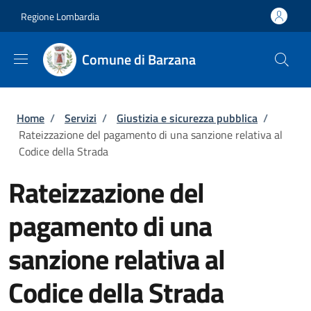
Salta al contenuto principale
Skip to footer content
Regione Lombardia
Comune di Barzana
Briciole di pane
Home
/
Servizi
/
Giustizia e sicurezza pubblica
/
Rateizzazione del pagamento di una sanzione relativa al
Codice della Strada
Rateizzazione del
pagamento di una
sanzione relativa al
Codice della Strada